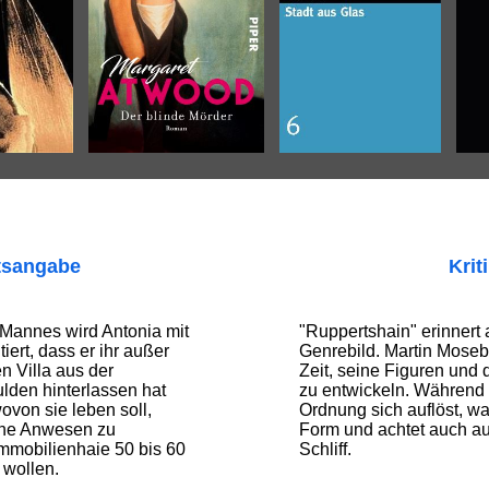
tsangabe
Krit
Mannes wird Antonia mit
"Ruppertshain" erinnert
iert, dass er ihr außer
Genrebild. Martin Moseb
n Villa aus der
Zeit, seine Figuren und
lden hinterlassen hat
zu entwickeln. Während d
ovon sie leben soll,
Ordnung sich auflöst, wah
che Anwesen zu
Form und achtet auch au
Immobilienhaie 50 bis 60
Schliff.
 wollen.