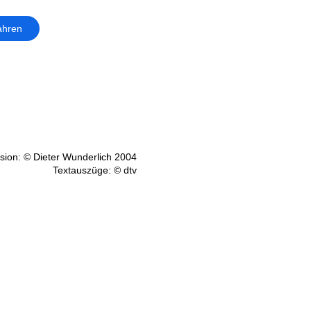
ahren
ion: © Dieter Wunderlich 2004
Textauszüge: © dtv