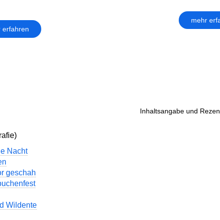
mehr erf
 erfahren
Inhaltsangabe und Rezens
afie)
ge Nacht
en
r geschah
buchenfest
d Wildente