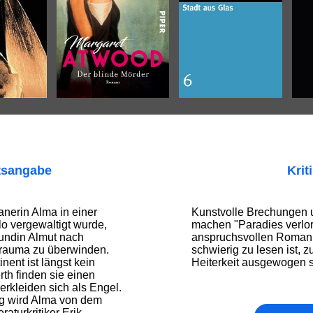
tsangabe
Krit
nerin Alma in einer
Kunstvolle Brechungen
o vergewaltigt wurde,
machen "Paradies verlo
reundin Almut nach
anspruchsvollen Roman, 
Trauma zu überwinden.
schwierig zu lesen ist, 
nent ist längst kein
Heiterkeit ausgewogen s
rth finden sie einen
rkleiden sich als Engel.
g wird Alma von dem
raturkritiker Erik