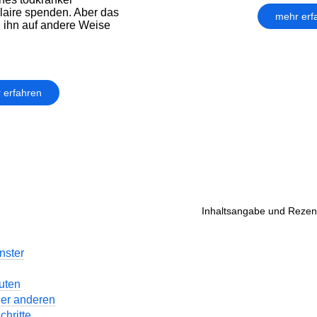
Claire spenden. Aber das
mehr erf
 ihn auf andere Weise
 erfahren
Inhaltsangabe und Rezens
nster
uten
der anderen
chritte