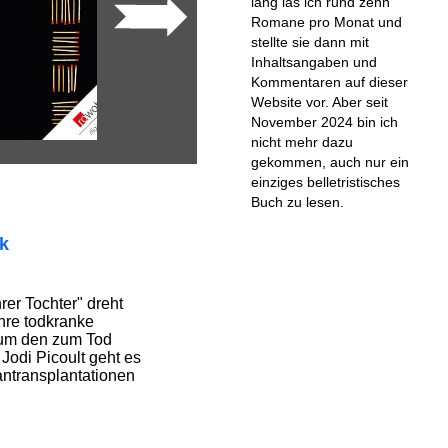
lang las ich rund zehn
Romane pro Monat und
stellte sie dann mit
Inhaltsangaben und
Kommentaren auf dieser
Website vor. Aber seit
November 2024 bin ich
nicht mehr dazu
gekommen, auch nur ein
einziges belletristisches
Buch zu lesen.
ik
er Tochter" dreht
hre todkranke
 um den zum Tod
. Jodi Picoult geht es
antransplantationen