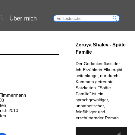
Über mich
Zeruya Shalev - Späte
Familie
Der Gedankenfluss der
Ich-Erzählerin Ella ergibt
seitenlange, nur durch
Kommata getrennte
Satzketten. "Späte
Familie" ist ein
s Timmermann
sprachgewaltiger,
09
ten
unpathetischer,
rich 2010
feinfühliger und
ten
erschütternder Roman.