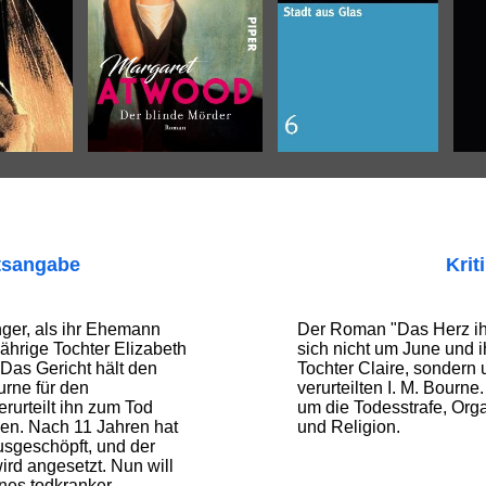
tsangabe
Krit
ger, als ihr Ehemann
Der Roman "Das Herz ihr
jährige Tochter Elizabeth
sich nicht um June und i
Das Gericht hält den
Tochter Claire, sondern
urne für den
verurteilten I. M. Bourne
rurteilt ihn zum Tod
um die Todesstrafe, Org
onen. Nach 11 Jahren hat
und Religion.
sgeschöpft, und der
ird angesetzt. Nun will
nes todkranker