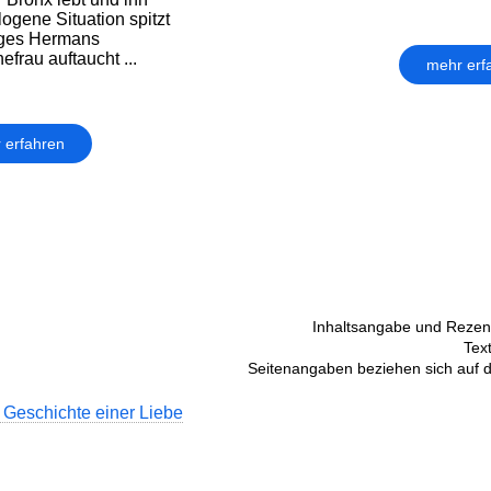
rlogene Situation spitzt
Tages Hermans
efrau auftaucht ...
mehr erf
 erfahren
Inhaltsangabe und Rezens
Tex
Seitenangaben beziehen sich auf 
 Geschichte einer Liebe