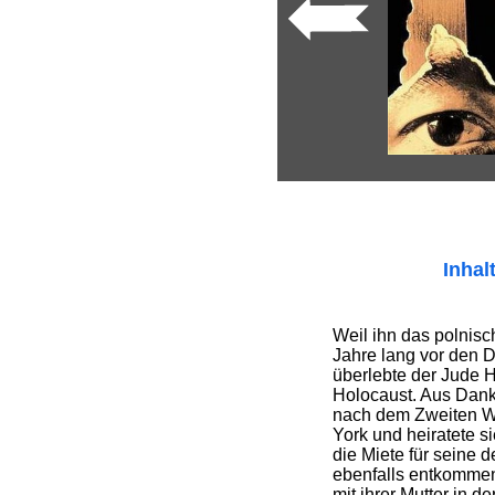
Inhal
Weil ihn das polnis
Jahre lang vor den D
überlebte der Jude 
Holocaust. Aus Dank
nach dem Zweiten W
York und heiratete si
die Miete für seine 
ebenfalls entkommen
mit ihrer Mutter in d