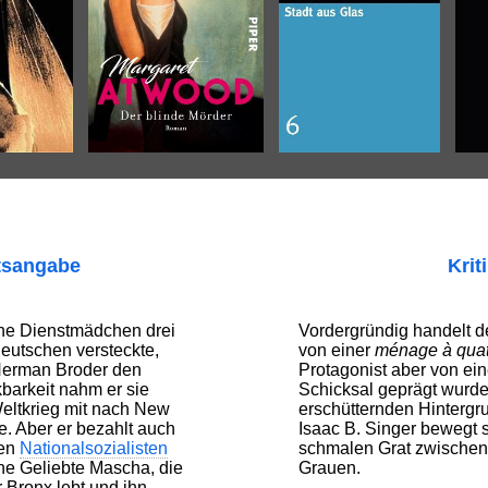
tsangabe
Krit
che Dienstmädchen drei
Vordergründig handelt 
eutschen versteckte,
von einer
ménage à quat
Herman Broder den
Protagonist aber von ei
barkeit nahm er sie
Schicksal geprägt wurde
eltkrieg mit nach New
erschütternden Hintergr
e. Aber er bezahlt auch
Isaac B. Singer bewegt 
den
Nationalsozialisten
schmalen Grat zwischen
e Geliebte Mascha, die
Grauen.
er Bronx lebt und ihn