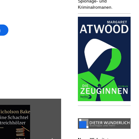
Spionage- und
Kriminalromanen.
g