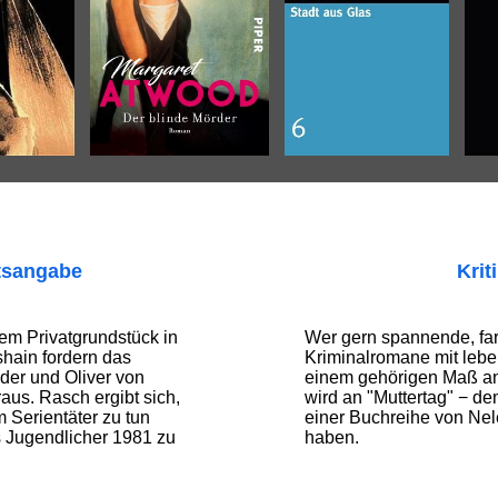
tsangabe
Krit
em Privatgrundstück in
Wer gern spannende, far
hain fordern das
Kriminalromane mit leb
der und Oliver von
einem gehörigen Maß an 
us. Rasch ergibt sich,
wird an "Muttertag" − d
m Serientäter zu tun
einer Buchreihe von Ne
s Jugendlicher 1981 zu
haben.