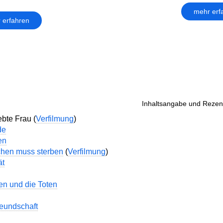
mehr erf
 erfahren
Inhaltsangabe und Rezens
bte Frau (
Verfilmung
)
de
en
chen muss sterben
(
Verfilmung
)
ät
n und die Toten
reundschaft