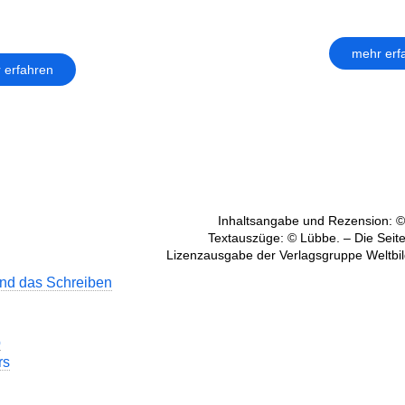
mehr erf
 erfahren
Inhaltsangabe und Rezension: ©
Textauszüge: © Lübbe. – Die Seite
Lizenzausgabe der Verlagsgruppe Weltbil
nd das Schreiben
p
rs