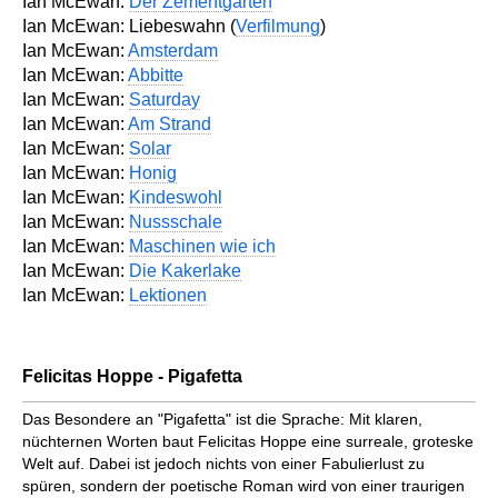
Ian McEwan:
Der Zementgarten
Ian McEwan: Liebeswahn (
Verfilmung
)
Ian McEwan:
Amsterdam
Ian McEwan:
Abbitte
Ian McEwan:
Saturday
Ian McEwan:
Am Strand
Ian McEwan:
Solar
Ian McEwan:
Honig
Ian McEwan:
Kindeswohl
Ian McEwan:
Nussschale
Ian McEwan:
Maschinen wie ich
Ian McEwan:
Die Kakerlake
Ian McEwan:
Lektionen
Felicitas Hoppe - Pigafetta
Das Besondere an "Pigafetta" ist die Sprache: Mit klaren,
nüchternen Worten baut Felicitas Hoppe eine surreale, groteske
Welt auf. Dabei ist jedoch nichts von einer Fabulierlust zu
spüren, sondern der poetische Roman wird von einer traurigen