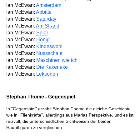
Ian McEwan:
Amsterdam
Ian McEwan:
Abbitte
Ian McEwan:
Saturday
Ian McEwan:
Am Strand
Ian McEwan:
Solar
Ian McEwan:
Honig
Ian McEwan:
Kindeswohl
Ian McEwan:
Nussschale
Ian McEwan:
Maschinen wie ich
Ian McEwan:
Die Kakerlake
Ian McEwan:
Lektionen
Stephan Thome - Gegenspiel
In "Gegenspiel" erzählt Stephan Thome die gleiche Geschichte
wie in "Fliehkräfte", allerdings aus Marias Perspektive, und es ist
reizvoll, die unterschiedlichen Sichtweisen der beiden
Hauptfiguren zu vergleichen.