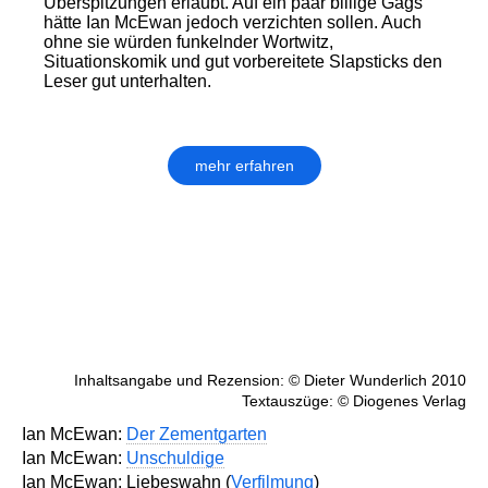
Überspitzungen erlaubt. Auf ein paar billige Gags
hätte Ian McEwan jedoch verzichten sollen. Auch
ohne sie würden funkelnder Wortwitz,
Situationskomik und gut vorbereitete Slapsticks den
Leser gut unterhalten.
mehr erfahren
Inhaltsangabe und Rezension: © Dieter Wunderlich 2010
Textauszüge: © Diogenes Verlag
Ian McEwan:
Der Zementgarten
Ian McEwan:
Unschuldige
Ian McEwan: Liebeswahn (
Verfilmung
)