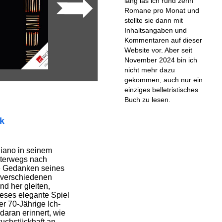
lang las ich rund zehn
Romane pro Monat und
stellte sie dann mit
Inhaltsangaben und
Kommentaren auf dieser
Website vor. Aber seit
November 2024 bin ich
nicht mehr dazu
gekommen, auch nur ein
einziges belletristisches
Buch zu lesen.
ik
diano in seinem
terwegs nach
ie Gedanken seines
 verschiedenen
d her gleiten,
ieses elegante Spiel
r 70-Jährige Ich-
aran erinnert, wie
bruchstückhaft an