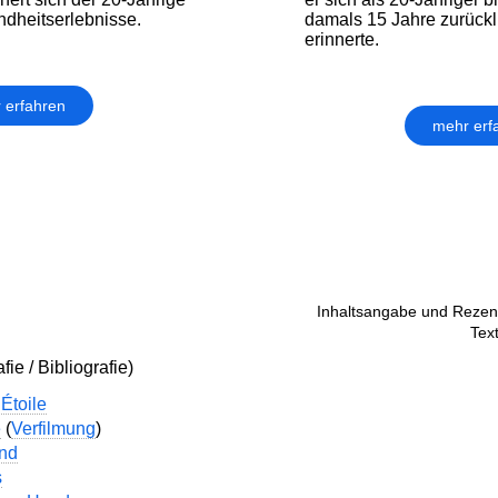
ndheitserlebnisse.
damals 15 Jahre zurück
erinnerte.
 erfahren
mehr erf
Inhaltsangabe und Rezens
Tex
ie / Bibliografie)
’Étoile
e
(
Verfilmung
)
nd
s