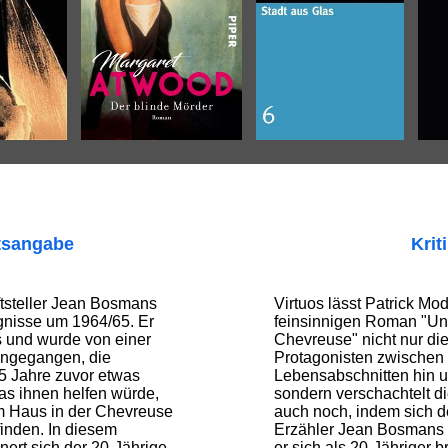
tsangabe
Krit
ftsteller Jean Bosmans
Virtuos lässt Patrick Mo
ignisse um 1964/65. Er
feinsinnigen Roman "Un
is und wurde von einer
Chevreuse" nicht nur d
angegangen, die
Protagonisten zwischen
5 Jahre zuvor etwas
Lebensabschnitten hin un
as ihnen helfen würde,
sondern verschachtelt d
m Haus in der Chevreuse
auch noch, indem sich de
finden. In diesem
Erzähler Jean Bosmans d
rt sich der 20-Jährige
er sich als 20-Jähriger 