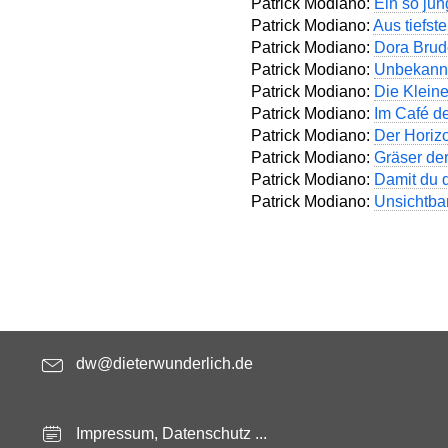
Patrick Modiano:
Ein so ju
Patrick Modiano:
Aus tiefs
Patrick Modiano:
Dora Brud
Patrick Modiano:
Unbekann
Patrick Modiano:
Die Kleine
Patrick Modiano:
Im Café d
Patrick Modiano:
Der Horiz
Patrick Modiano:
Gräser de
Patrick Modiano:
Damit du di
Patrick Modiano:
Unsichtbar
dw@dieterwunderlich.de
Impressum, Datenschutz ...