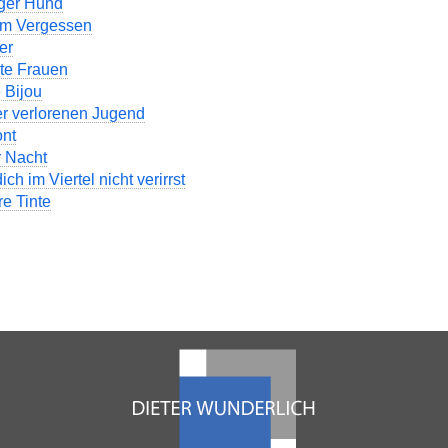
nger Hund
tem Vergessen
er
te Frauen
 Bijou
er verlorenen Jugend
ont
r Nacht
ch im Viertel nicht verirrst
e Tinte