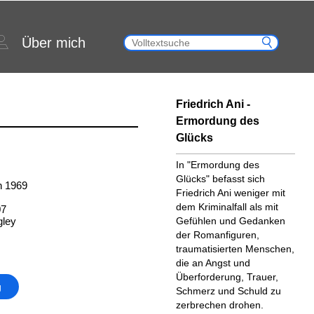
Über mich
Friedrich Ani -
Ermordung des
Glücks
In "Ermordung des
Glücks" befasst sich
n 1969
Friedrich Ani weniger mit
dem Kriminalfall als mit
07
gley
Gefühlen und Gedanken
der Romanfiguren,
trauma­ti­sierten Menschen,
die an Angst und
Überforderung, Trauer,
g
Schmerz und Schuld zu
zerbrechen drohen.