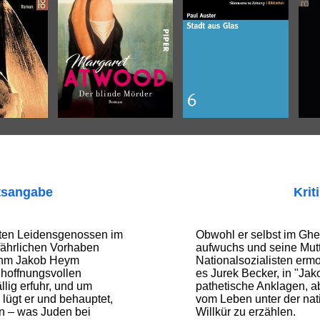
tsangabe
Krit
lten Leidensgenossen im
Obwohl er selbst im Ghe
fährlichen Vorhaben
aufwuchs und seine Mut
 ihm Jakob Heym
Nationalsozialisten ermo
r hoffnungsvollen
es Jurek Becker, in "Ja
ällig erfuhr, und um
pathetische Anklagen, a
 lügt er und behauptet,
vom Leben unter der nati
en – was Juden bei
Willkür zu erzählen.