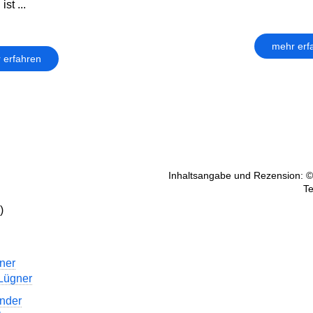
st ...
mehr erf
 erfahren
Inhaltsangabe und Rezension: ©
Te
)
ner
Lügner
inder