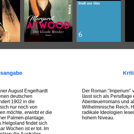
tsangabe
Krit
ner August Engelhardt
Der Roman "Imperium" v
benen deutschen
lässt sich als Persiflage
dert 1902 in die
Abenteuerromans und als
sich nur noch von
Wilhelminische Reich, Hi
n möchte, erwirbt er die
radikale Ideologien lese
iner Palmen-plantage.
hohem Niveau.
s Helgoland findet sich
ar Wochen ist er tot. Im
etzen die Australier