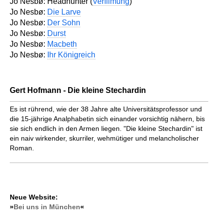
Jo Nesbø: Headhunter (
Verfilmung
)
Jo Nesbø:
Die Larve
Jo Nesbø:
Der Sohn
Jo Nesbø:
Durst
Jo Nesbø:
Macbeth
Jo Nesbø:
Ihr Königreich
Gert Hofmann - Die kleine Stechardin
Es ist rührend, wie der 38 Jahre alte Universitätsprofessor und
die 15-jährige Analphabetin sich einander vorsichtig nähern, bis
sie sich endlich in den Armen liegen. "Die kleine Stechardin" ist
ein naiv wirkender, skurriler, wehmütiger und melancholischer
Roman.
Neue Website:
»
Bei uns in München
«