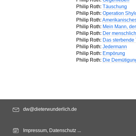
Philip Roth:
Täuschung
Philip Roth:
Operation Shyl
Philip Roth:
Amerikanisches 
Philip Roth:
Mein Mann, de
Philip Roth:
Der menschlic
Philip Roth:
Das sterbende 
Philip Roth:
Jedermann
Philip Roth:
Empörung
Philip Roth:
Die Demütigun
dw@dieterwunderlich.de
Impressum, Datenschutz ...