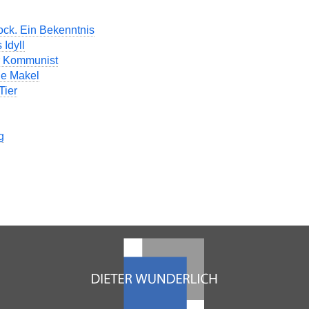
ock. Ein Bekenntnis
Idyll
r Kommunist
he Makel
Tier
g