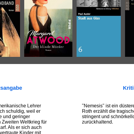
tsangabe
Krit
merikanische Lehrer
"Nemesis" ist ein düster
ch schuldig, weil er
Roth erzählt die tragisc
 und geringer
stringent und schnörkell
 Zweiten Weltkrieg für
zurückhaltend.
rf. Als er sich auch
vertraute Kinder mit