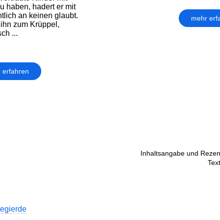
zu haben, hadert er mit
tlich an keinen glaubt.
mehr erf
 ihn zum Krüppel,
ch ...
 erfahren
Inhaltsangabe und Rezen
Tex
Begierde