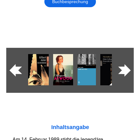
Buchbesprechung
Inhaltsangabe
Am 14. Februar 1989 stirbt die legendäre