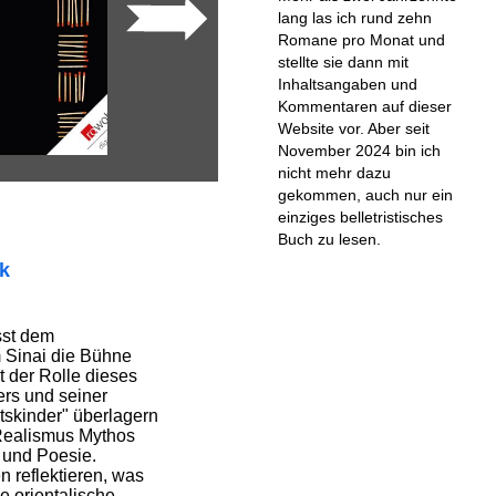
lang las ich rund zehn
Romane pro Monat und
stellte sie dann mit
Inhaltsangaben und
Kommentaren auf dieser
Website vor. Aber seit
November 2024 bin ich
nicht mehr dazu
gekommen, auch nur ein
einziges belletristisches
Buch zu lesen.
ik
sst dem
 Sinai die Bühne
t der Rolle dieses
ers und seiner
htskinder" überlagern
Realismus Mythos
 und Poesie.
 reflektieren, was
le orientalische