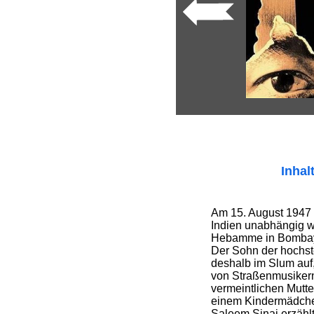
Inhal
Am 15. August 1947 
Indien unabhängig wi
Hebamme in Bombay
Der Sohn der hochs
deshalb im Slum auf
von Straßenmusikern 
vermeintlichen Mutte
einem Kindermädche
Saleem Sinai erzählt