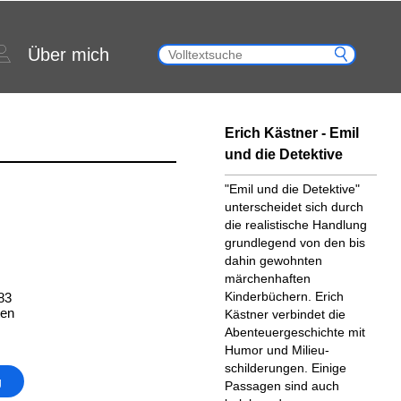
Über mich
Erich Kästner - Emil
und die Detektive
"Emil und die Detektive"
unter­scheidet sich durch
die realistische Handlung
grundlegend von den bis
dahin gewohnten
märchenhaften
Kinderbüchern. Erich
83
ten
Kästner verbindet die
Abenteuer­geschichte mit
Humor und Milieu­
schilderungen. Einige
g
Passagen sind auch