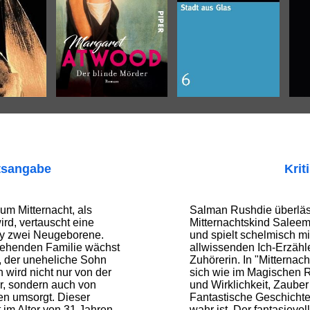
tsangabe
Krit
um Mitternacht, als
Salman Rushdie überlä
rd, vertauscht eine
Mitternachtskind Saleem
 zwei Neugeborene.
und spielt schelmisch mi
tehenden Familie wächst
allwissenden Ich-Erzähl
, der uneheliche Sohn
Zuhörerin. In "Mitternac
wird nicht nur von der
sich wie im Magischen 
r, sondern auch von
und Wirklichkeit, Zauber
n umsorgt. Dieser
Fantastische Geschichten
 im Alter von 31 Jahren
wahr ist. Der fantasievol