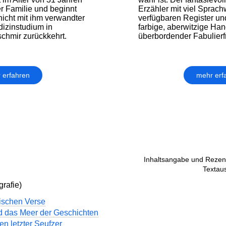
r Familie und beginnt
Erzähler mit viel Sprachw
nicht mit ihm verwandter
verfügbaren Register und
izinstudium in
farbige, aberwitzige Han
chmir zurückkehrt.
überbordender Fabulierf
 erfahren
mehr erf
Inhaltsangabe und Rezens
Textaus
grafie)
ischen Verse
 das Meer der Geschichten
n letzter Seufzer