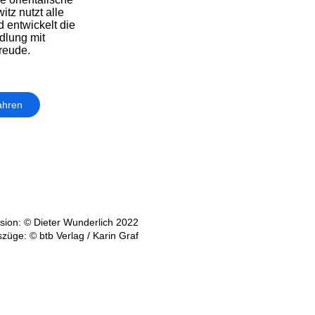
itz nutzt alle
 entwickelt die
dlung mit
reude.
ahren
ion: © Dieter Wunderlich 2022
züge: © btb Verlag / Karin Graf