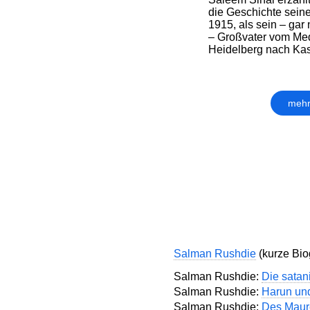
die Geschichte seine
1915, als sein – gar 
– Großvater vom Med
Heidelberg nach Kas
mehr
Salman Rushdie
(kurze Bio
Salman Rushdie:
Die satan
Salman Rushdie:
Harun und
Salman Rushdie:
Des Maure