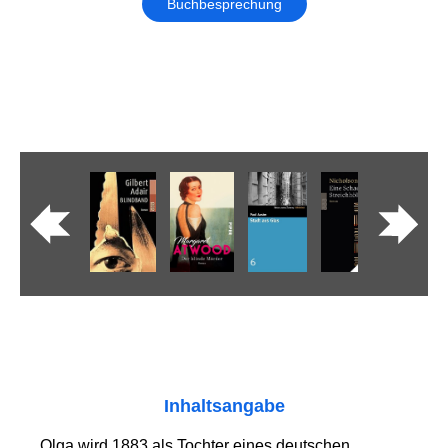
Buchbesprechung
Inhaltsangabe
Olga wird 1883 als Tochter eines deutschen