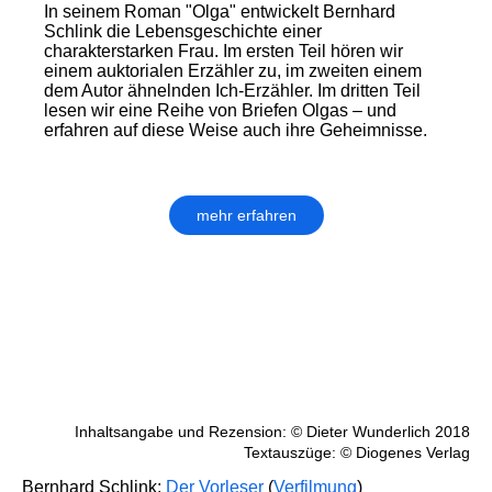
In seinem Roman "Olga" entwickelt Bernhard
Schlink die Lebens­geschich­te einer
charakterstarken Frau. Im ersten Teil hören wir
einem aukto­rialen Erzähler zu, im zweiten einem
dem Autor ähnelnden Ich-Erzähler. Im dritten Teil
lesen wir eine Reihe von Briefen Olgas – und
erfahren auf diese Weise auch ihre Geheimnisse.
mehr erfahren
Inhaltsangabe und Rezension: © Dieter Wunderlich 2018
Textauszüge: © Diogenes Verlag
Bernhard Schlink:
Der Vorleser
(
Verfilmung
)