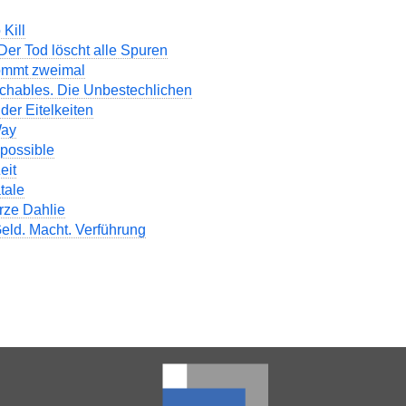
 Kill
Der Tod löscht alle Spuren
ommt zweimal
chables. Die Unbestechlichen
der Eitelkeiten
Way
possible
eit
tale
rze Dahlie
eld. Macht. Verführung