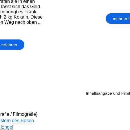
aten sie in einen
 lässt sich das Geld
rn bringt es Frank
h 2 kg Kokain. Diese
mehr erf
en Weg nach oben ...
 erfahren
Inhaltsangabe und Filmk
afie / Filmografie)
stern des Bösen
 Engel