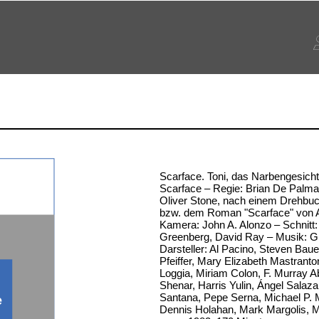
Scarface. Toni, das Narbengesicht –
Scarface – Regie: Brian De Palma
Oliver Stone, nach einem Drehbu
bzw. dem Roman "Scarface" von Ar
Kamera: John A. Alonzo – Schnitt:
Greenberg, David Ray – Musik: Gi
Darsteller: Al Pacino, Steven Baue
Pfeiffer, Mary Elizabeth Mastranto
Loggia, Miriam Colon, F. Murray 
Shenar, Harris Yulin, Ángel Salaza
Santana, Pepe Serna, Michael P. M
e
Dennis Holahan, Mark Margolis, M