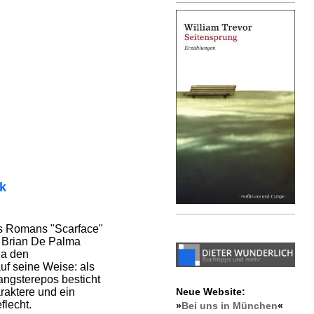
ik
es Romans "Scarface"
h Brian De Palma
na den
f seine Weise: als
angsterepos besticht
Neue Website:
raktere und ein
lecht.
»
Bei uns in München
«