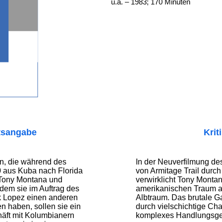
u.a. – 1983; 170 Minuten
tsangabe
Krit
en, die während des
In der Neuverfilmung d
80 aus Kuba nach Florida
von Armitage Trail durc
Tony Montana und
verwirklicht Tony Monta
em sie im Auftrag des
amerikanischen Traum au
 Lopez einen anderen
Albtraum. Das brutale G
n haben, sollen sie ein
durch vielschichtige Cha
äft mit Kolumbianern
komplexes Handlungsgef