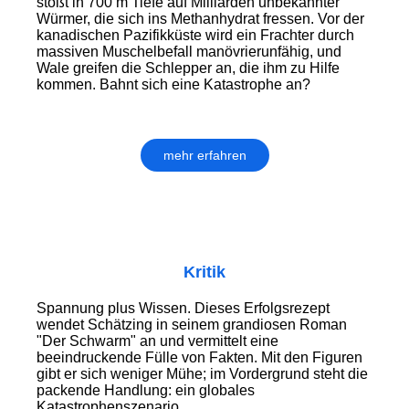
stößt in 700 m Tiefe auf Milliarden unbekannter
Würmer, die sich ins Methanhydrat fressen. Vor der
kanadischen Pazifikküste wird ein Frachter durch
massiven Muschelbefall manövrierunfähig, und
Wale greifen die Schlepper an, die ihm zu Hilfe
kommen. Bahnt sich eine Katastrophe an?
mehr erfahren
Kritik
Spannung plus Wissen. Dieses Erfolgsrezept
wendet Schätzing in seinem grandiosen Roman
"Der Schwarm" an und vermittelt eine
beeindruckende Fülle von Fakten. Mit den Figuren
gibt er sich weniger Mühe; im Vordergrund steht die
packende Handlung: ein globales
Katastrophenszenario.