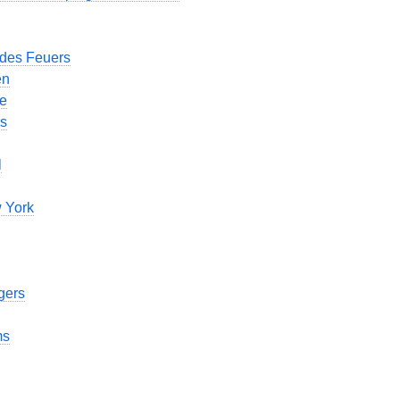
 des Feuers
en
te
ns
l
 York
gers
ms