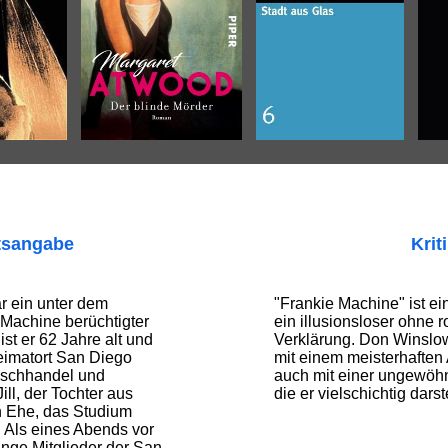
tsangabe
Krit
 ein unter dem
"Frankie Machine" ist e
Machine berüchtigter
ein illusionsloser ohne 
st er 62 Jahre alt und
Verklärung. Don Winslow
eimatort San Diego
mit einem meisterhaften
ischhandel und
auch mit einer ungewöhn­
ll, der Tochter aus
die er vielschichtig darste
n Ehe, das Studium
 Als eines Abends vor
nge Mitglieder der San