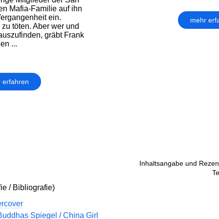
en Mafia-Familie auf ihn
Vergangenheit ein.
mehr erf
zu töten. Aber wer und
uszufinden, gräbt Frank
n ...
 erfahren
Inhaltsangabe und Rezens
Te
e / Bibliografie)
rcover
Buddhas Spiegel / China Girl