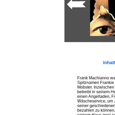
Inhal
Frank Machianno war
Spitznamen Frankie 
Mobster. Inzwischen i
betreibt in seinem H
einen Angelladen, F
Wäscheservice, um Ji
seiner geschiedene
bezahlen zu können.
seinem Haus zwei ju