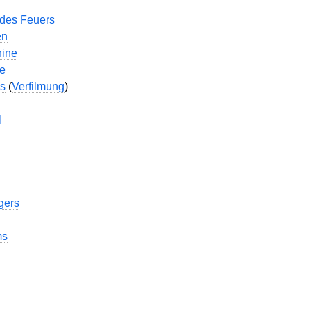
 des Feuers
en
hine
te
ns
(
Verfilmung
)
l
gers
ms