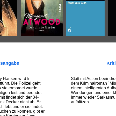
tsangabe
Krit
ey Hansen wird In
Statt mit Action beeindr
führt. Die Polizei geht
dem Kriminalroman "Mis
s sie ermordet wurde,
einem intelligenten Aufb
tigen fest und beendet
Wendungen und einer kla
it findet sich der 34-
immer wieder Sarkasmu
ank Decker nicht ab. Er
aufblitzen.
h lebt und er sie findet.
uchen zu können, gibt er
de Karriere auf und