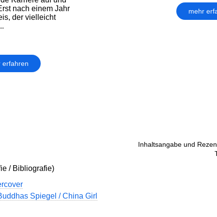
 Erst nach einem Jahr
mehr erf
is, der vielleicht
..
 erfahren
Inhaltsangabe und Rezens
e / Bibliografie)
rcover
Buddhas Spiegel / China Girl