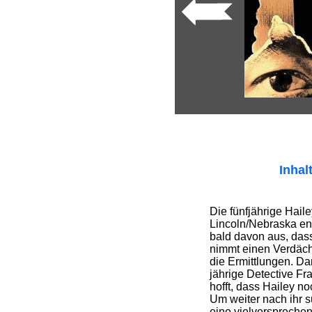
Inhal
Die fünfjährige Hail
Lincoln/Nebraska ent
bald davon aus, das
nimmt einen Verdäch
die Ermittlungen. Dam
jährige Detective Fr
hofft, dass Hailey noc
Um weiter nach ihr s
eine vielversprechen