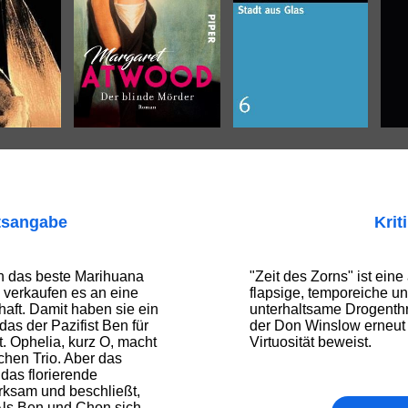
tsangabe
Krit
 das beste Marihuana
"Zeit des Zorns" ist ein
d verkaufen es an eine
flapsige, temporeiche u
haft. Damit haben sie ein
unterhaltsame Drogenthri
as der Pazifist Ben für
der Don Winslow erneut s
. Ophelia, kurz O, macht
Virtuosität beweist.
chen Trio. Aber das
 das florierende
ksam und beschließt,
ls Ben und Chon sich