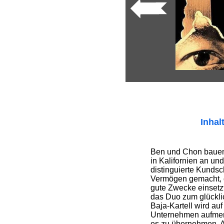
Inhal
Ben und Chon bauen
in Kalifornien an un
distinguierte Kundsc
Vermögen gemacht, d
gute Zwecke einsetzt
das Duo zum glückli
Baja-Kartell wird auf
Unternehmen aufmer
es zu übernehmen. A