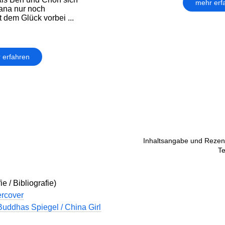
mehr erf
ana nur noch
 dem Glück vorbei ...
 erfahren
Inhaltsangabe und Rezens
Te
e / Bibliografie)
rcover
Buddhas Spiegel / China Girl