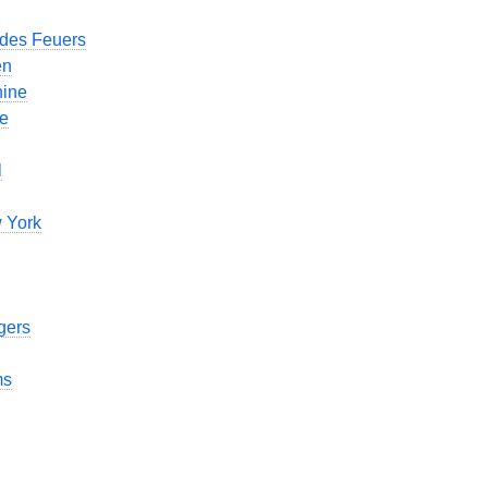
 des Feuers
en
hine
te
l
 York
gers
ms