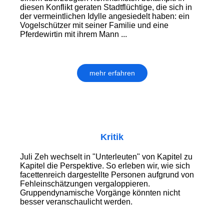
diesen Konflikt geraten Stadtflüchtige, die sich in
der vermeint­lichen Idylle ange­sie­delt haben: ein
Vogelschützer mit seiner Familie und eine
Pferdewirtin mit ihrem Mann ...
mehr erfahren
Kritik
Juli Zeh wechselt in "Unterleuten" von Kapitel zu
Kapitel die Perspek­tive. So erleben wir, wie sich
facet­ten­reich dargestellte Personen auf­grund von
Fehl­ein­schätzungen ver­galoppieren.
Gruppendynamische Vorgänge könnten nicht
besser veranschaulicht werden.