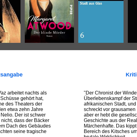
tsangabe
Krit
az arbeitet nachts als
"Der Chronist der Winde
Schüsse gehört hat,
Überlebenskampf der Str
hne des Theaters der
afrikanischen Stadt, un
 den etwa zehn Jahre
schreckt vor grausamen 
Nelio. Der ist schwer
aber er hebt die gesellsc
 nicht, dass der Bäcker
Geschichte aus der Reali
f dem Dach des Gebäudes
Märchenhafte. Das kippt
ächten seine tragische
Bereich des Kitsches um
brutale Wirklichkeit.