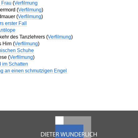
e Frau
(
Verfilmung
ermord (
Verfilmung
)
dmauer (
Verfilmung
)
s erster Fall
Antilope
ehr des Tanzlehrers (
Verfilmung
)
 Hirn (
Verfilmung
)
enischen Schuhe
ese (
Verfilmung
)
 im Schatten
ng an einen schmutzigen Engel