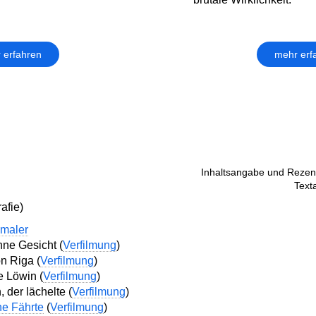
 erfahren
mehr erf
Inhaltsangabe und Rezens
Text
afie)
maler
ne Gesicht (
Verfilmung
)
n Riga (
Verfilmung
)
e Löwin (
Verfilmung
)
der lächelte (
Verfilmung
)
he Fährte
(
Verfilmung
)