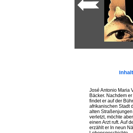
Inhal
José Antonio Maria V
Bäcker. Nachdem er 
findet er auf der Bü
afrikanischen Stadt
alten Straßenjungen 
verletzt, möchte aber
einen Arzt ruft. Au
erzählt er In neun N
Lebensgeschichte ...