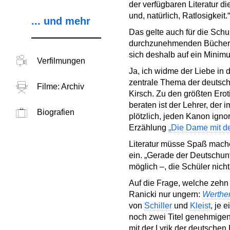
der verfügbaren Literatur d
und, natürlich, Ratlosigkeit.“
... und mehr
Das gelte auch für die Schu
durchzunehmenden Bücher vi
sich deshalb auf ein Minim
Verfilmungen
Ja, ich widme der Liebe in d
zentrale Thema der deutsch
Filme: Archiv
Kirsch. Zu den größten Erot
beraten ist der Lehrer, der
Biografien
plötzlich, jeden Kanon ign
Erzählung
„Die Dame mit 
Literatur müsse Spaß mache
ein. „Gerade der Deutschunt
möglich –, die Schüler nicht
Auf die Frage, welche zehn
Ranicki nur ungern:
Werthe
von
Schiller
und
Kleist
, je 
noch zwei Titel genehmigen
mit der Lyrik der deutschen