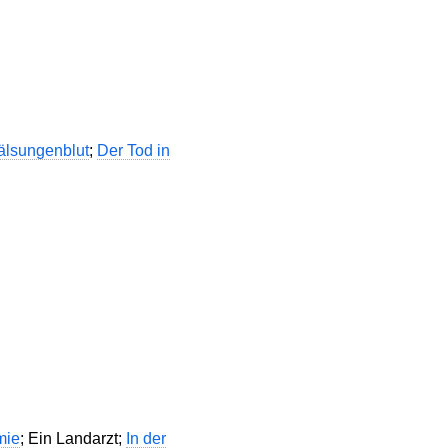
lsungenblut
;
Der Tod in
mie
; Ein Landarzt;
In der