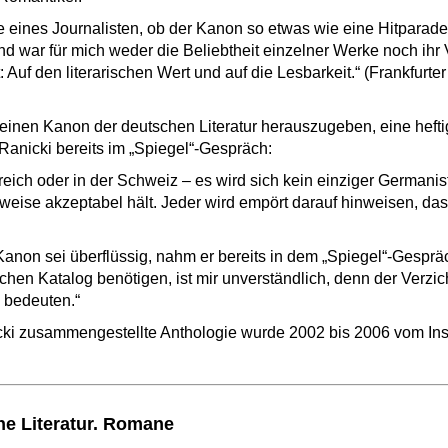
 eines Journalisten, ob der Kanon so etwas wie eine Hitparade 
d war für mich weder die Beliebtheit einzelner Werke noch ihr 
Auf den literarischen Wert und auf die Lesbarkeit.“ (Frankfurter
einen Kanon der deutschen Literatur herauszugeben, eine heft
Ranicki bereits im „Spiegel“-Gespräch:
reich oder in der Schweiz – es wird sich kein einziger Germanis
eise akzeptabel hält. Jeder wird empört darauf hinweisen, dass
Kanon sei überflüssig, nahm er bereits in dem „Spiegel“-Gespr
lchen Katalog benötigen, ist mir unverständlich, denn der Verzi
i bedeuten.“
ki zusammengestellte Anthologie wurde 2002 bis 2006 vom Insel
he Literatur. Romane