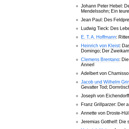
Johann Peter Hebel: De
Mendelssohn; Ein teure
Jean Paul: Des Feldpre
Ludwig Tieck: Des Leb
E. T. A. Hoffmann
: Ritt
Heinrich von Kleist
: Da
Domingo; Der Zweikamp
Clemens Brentano
: Di
Annerl
Adelbert von Chamisso
Jacob und Wilhelm Gr
Gevatter Tod; Dornrösc
Joseph von Eichendorff
Franz Grillparzer: Der
Annette von Droste-Hül
Jeremias Gotthelf: Die