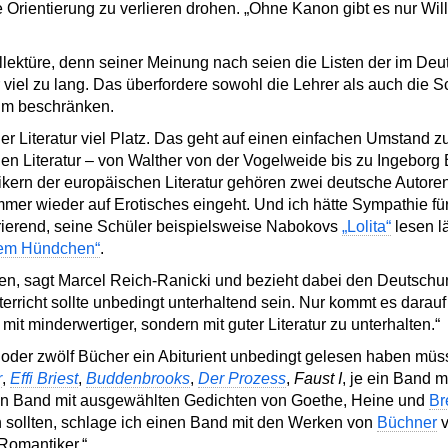
ie Orientierung zu verlieren drohen. „Ohne Kanon gibt es nur Wil
llektüre, denn seiner Meinung nach seien die Listen der im Deut
el zu lang. Das überfordere sowohl die Lehrer als auch die S
um beschränken.
er Literatur viel Platz. Das geht auf einen einfachen Umstand zu
en Literatur – von Walther von der Vogelweide bis zu Ingebo
ikern der europäischen Literatur gehören zwei deutsche Autore
 immer wieder auf Erotisches eingeht. Und ich hätte Sympathie fü
orierend, seine Schüler beispielsweise Nabokovs
„Lolita“
lesen l
dem Hündchen“
.
n, sagt Marcel Reich-Ranicki und bezieht dabei den Deutschunt
erricht sollte unbedingt unterhaltend sein. Nur kommt es darauf
 mit minderwertiger, sondern mit guter Literatur zu unterhalten.“
 oder zwölf Bücher ein Abiturient unbedingt gelesen haben müss
r
,
Effi Briest
,
Buddenbrooks
,
Der Prozess
,
Faust I
, je ein Band 
ein Band mit ausgewählten Gedichten von Goethe, Heine und
Br
 sollten, schlage ich einen Band mit den Werken von
Büchner
v
 Romantiker.“