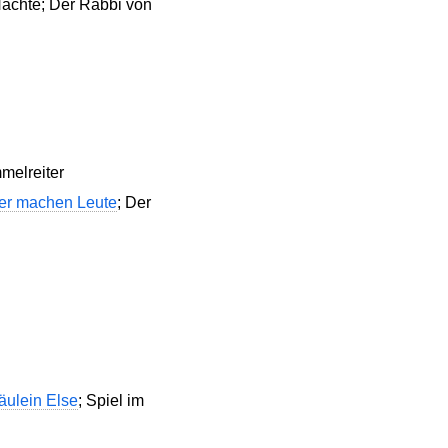
Nächte; Der Rabbi von
melreiter
er machen Leute
; Der
äulein Else
; Spiel im