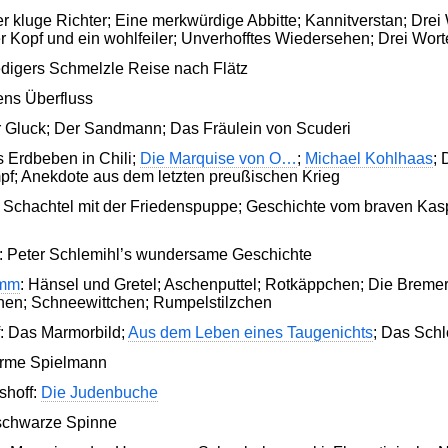
r kluge Richter; Eine merkwürdige Abbitte; Kannitverstan; Dr
r Kopf und ein wohlfeiler; Unverhofftes Wiedersehen; Drei Wort
digers Schmelzle Reise nach Flätz
ens Überfluss
er Gluck; Der Sandmann; Das Fräulein von Scuderi
s Erdbeben in Chili;
Die Marquise von O…
;
Michael Kohlhaas
; 
f; Anekdote aus dem letzten preußischen Krieg
e Schachtel mit der Friedenspuppe; Geschichte vom braven Ka
: Peter Schlemihl’s wundersame Geschichte
imm
: Hänsel und Gretel; Aschenputtel; Rotkäppchen; Die Breme
hen; Schneewittchen; Rumpelstilzchen
: Das Marmorbild;
Aus dem Leben eines Taugenichts
; Das Sch
 arme Spielmann
shoff:
Die Judenbuche
 schwarze Spinne