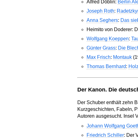
Alfred Döblin:
Berlin Al
Joseph Roth
:
Radetzky
Anna Seghers
:
Das sie
Heimito von Doderer: Di
Wolfgang Koeppen
:
Ta
Günter Grass
:
Die Blec
Max Frisch
:
Montauk
(1
Thomas Bernhard
:
Holz
Der Kanon. Die deutsch
Der Schuber enthält zehn B
Kurzgeschichten, Fabeln, 
Autoren ausgesucht. Insel 
Johann Wolfgang Goet
Friedrich Schiller
: Der 