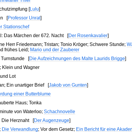
hnwärter Thiel
Schutzimpfung
[
Lulu
]
hen
[
Professor Unrat
]
r Stationschef
l: Das Märchen der 672. Nacht
[
Der Rosenkavalier
]
e Herr Friedemann; Tristan; Tonio Kröger; Schwere Stunde;
Wä
d frühes Leid;
Mario und der Zauberer
ie Turnstunde
[
Die Aufzeichnungen des Malte Laurids Brigge
]
p; Klein und Wagner
und Lot
an; Ein unartiger Brief
[
Jakob von Gunten
]
rdung einer Butterblume
auberte Haus; Tonka
tminute von Waterloo;
Schachnovelle
n; Die Herznaht
[
Der Augenzeuge
]
;
Die Verwandlung
; Vor dem Gesetz;
Ein Bericht für eine Akade