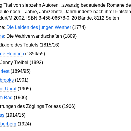
g Titel von siebzehn Autoren, „zwanzig bedeutende Romane der
eute noch – Jahre, Jahrzehnte, Jahrhunderte nach ihrer Entsteh
nkfurt/M 2002, ISBN 3-458-06678-0, 20 Bände, 8112 Seiten
he:
Die Leiden des jungen Werther
(1774)
he
: Die Wahlverwandtschaften (1809)
Elixiere des Teufels (1815/16)
ne Heinrich
(1854/55)
Jenny Treibel (1892)
Briest
(1894/95)
brooks
(1901)
or Unrat
(1905)
m Rad
(1906)
irrungen des Zöglings Törless (1906)
ss
(1914/15)
berberg
(1924)