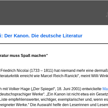
: Der Kanon. Die deutsche Literatur
teratur muss Spaß machen“
er Friedrich Nicolai (1733 – 1811) hat niemand mehr eine derm
eraturkritik erreicht wie Marcel Reich-Ranicki“, meint Willi Win
 mit Volker Hage („Der Spiegel“, 18. Juni 2001) entwickelte
Mar
eutschsprachiger Werke“. „Ein Kanon ist nicht etwa ein Gesetz
Liste empfehlenswerter, wichtiger, exemplarischer und, wenn es
eeigneter Werke.“ Die Auswahl helfe den Leserinnen und Lesern,