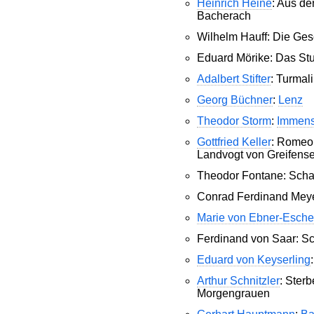
Heinrich Heine
: Aus d
Bacherach
Wilhelm Hauff: Die Ges
Eduard Mörike: Das Stu
Adalbert Stifter
: Turmal
Georg Büchner
:
Lenz
Theodor Storm
:
Immen
Gottfried Keller
: Romeo 
Landvogt von Greifens
Theodor Fontane: Sch
Conrad Ferdinand Meye
Marie von Ebner-Esch
Ferdinand von Saar: Sc
Eduard von Keyserling
Arthur Schnitzler
: Ster
Morgengrauen