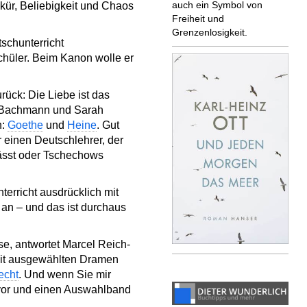
auch ein Symbol von
lkür, Beliebigkeit und Chaos
Freiheit und
Grenzenlosigkeit.
schunterricht
chüler. Beim Kanon wolle er
rück: Die Liebe ist das
rg Bachmann und Sarah
n:
Goethe
und
Heine
. Gut
r einen Deutschlehrer, der
ässt oder Tschechows
erricht ausdrücklich mit
 an – und das ist durchaus
e, antwortet Marcel Reich-
mit ausgewählten Dramen
echt
. Und wenn Sie mir
or und einen Auswahlband