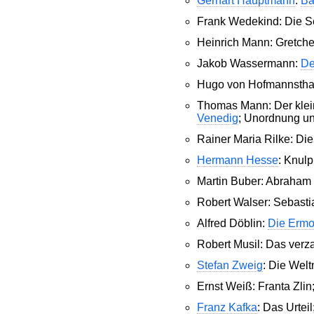
Gerhart Hauptmann
:
Ba
Frank Wedekind: Die 
Heinrich Mann: Gretc
Jakob Wassermann:
De
Hugo von Hofmannstha
Thomas Mann: Der klein
Venedig
; Unordnung un
Rainer Maria Rilke: D
Hermann Hesse
: Knul
Martin Buber: Abraham 
Robert Walser: Sebasti
Alfred Döblin:
Die Ermo
Robert Musil: Das verz
Stefan Zweig
: Die Wel
Ernst Weiß: Franta Zli
Franz Kafka
: Das Urteil