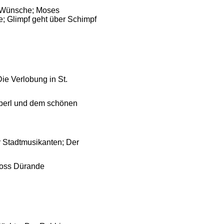
ei Wünsche; Moses
e; Glimpf geht über Schimpf
Die Verlobung in St.
sperl und dem schönen
r Stadtmusikanten; Der
loss Dürande