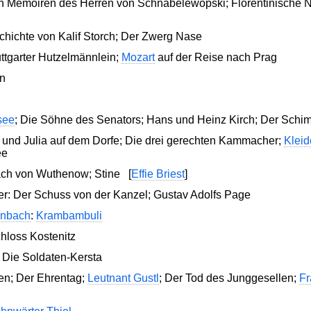
en Memoiren des Herren von Schnabelewopski; Florentinische 
chichte von Kalif Storch; Der Zwerg Nase
ttgarter Hutzelmännlein;
Mozart
auf der Reise nach Prag
in
see
; Die Söhne des Senators; Hans und Heinz Kirch; Der Schim
und Julia auf dem Dorfe; Die drei gerechten Kammacher;
Kleid
ee
ach von Wuthenow; Stine
[
Effie Briest
]
r: Der Schuss von der Kanzel; Gustav Adolfs Page
enbach
:
Krambambuli
hloss Kostenitz
: Die Soldaten-Kersta
ben; Der Ehrentag;
Leutnant Gustl
; Der Tod des Junggesellen;
Fr