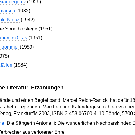
exanderplatz
(1929)
marsch
(1932)
bte Kreuz
(1942)
e Strudlhofstiege (1951)
uben im Gras
(1951)
htrommel
(1959)
975)
fällen
(1984)
e Literatur. Erzählungen
ände und einen Begleitband. Marcel Reich-Ranicki hat dafür 1
Parabeln, Legenden, Märchen und Kalendergeschichten von ne
Verlag, Frankfurt/M 2003, ISBN 3-458-06760-4, 10 Bände, 5700 
he
: Die Sängerin Antonelli; Die wunderlichen Nachbarskinder; 
Verbrecher aus verlorener Ehre