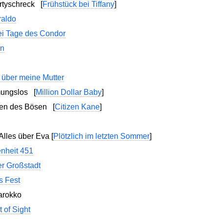
artyschreck
[
Frühstück bei Tiffany
]
raldo
ei Tage des Condor
on
 über meine Mutter
rmungslos
[
Million Dollar Baby
]
chen des Bösen
[
Citizen Kane
]
Alles über Eva
[
Plötzlich im letzten Sommer
]
nheit 451
er Großstadt
s Fest
arokko
 of Sight