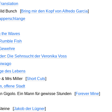
Translation
Wild Bunch
[
Bring mir den Kopf von Alfredo Garcia
]
apperschlange
g the Waves
Rumble Fish
 Gewehre
der
:
Die Sehnsucht der Veronika Voss
hiwago
ge des Lebens
 & Mrs Miller
[
Short Cuts
]
, offene Stadt
an Gigolo. Ein Mann für gewisse Stunden
[
Forever Mine
]
 Steine
[
Jakob der Lügner
]