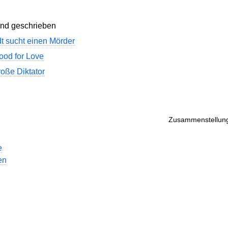
ind geschrieben
t sucht einen Mörder
ood for Love
roße Diktator
Zusammenstellung
e
en