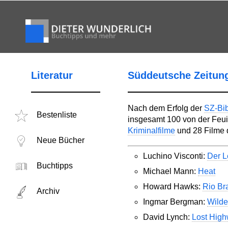
Literatur
Süddeutsche Zeitun
Nach dem Erfolg der
SZ-Bib
Bestenliste
insgesamt 100 von der Feui
Kriminalfilme
und 28 Filme 
Neue Bücher
Luchino Visconti:
Der L
Buchtipps
Michael Mann:
Heat
Howard Hawks:
Rio Br
Archiv
Ingmar Bergman:
Wilde
David Lynch:
Lost Hig