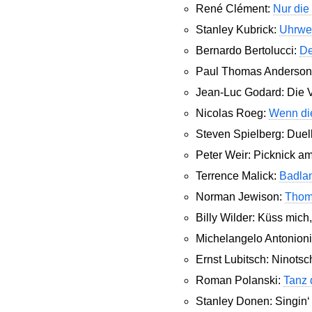
René Clément:
Nur die
Stanley Kubrick:
Uhrwe
Bernardo Bertolucci:
De
Paul Thomas Anderson
Jean-Luc Godard: Die
Nicolas Roeg:
Wenn die
Steven Spielberg: Due
Peter Weir: Picknick a
Terrence Malick:
Badla
Norman Jewison:
Thoma
Billy Wilder: Küss mi
Michelangelo Antonion
Ernst Lubitsch: Ninot
Roman Polanski:
Tanz 
Stanley Donen: Singin‘ 