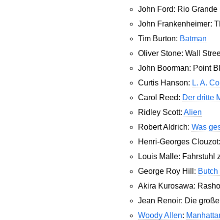
John Ford: Rio Grande
John Frankenheimer: Th
Tim Burton:
Batman
Oliver Stone: Wall Str
John Boorman: Point 
Curtis Hanson:
L. A. Co
Carol Reed:
Der dritte
Ridley Scott:
Alien
Robert Aldrich:
Was ges
Henri-Georges Clouzot
Louis Malle: Fahrstuhl
George Roy Hill:
Butch
Akira Kurosawa: Rash
Jean Renoir: Die große 
Woody Allen
:
Manhatta