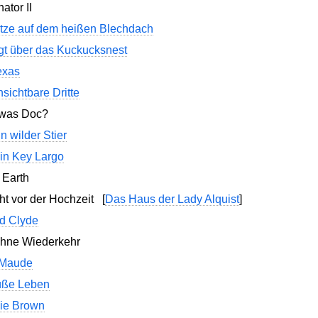
tor II
tze auf dem heißen Blechdach
ogt über das Kuckucksnest
exas
sichtbare Dritte
 was Doc?
n wilder Stier
in Key Largo
 Earth
ht vor der Hochzeit
[
Das Haus der Lady Alquist
]
d Clyde
ohne Wiederkehr
 Maude
üße Leben
ie Brown