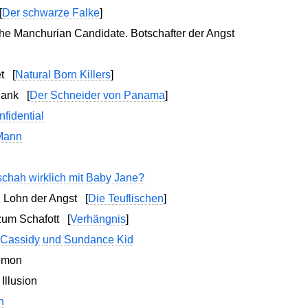
[
Der schwarze Falke
]
e Manchurian Candidate. Botschafter der Angst
eet
[
Natural Born Killers
]
Blank
[
Der Schneider von Panama
]
nfidential
 Mann
chah wirklich mit Baby Jane?
: Lohn der Angst
[
Die Teuflischen
]
 zum Schafott
[
Verhängnis
]
 Cassidy und Sundance Kid
omon
Illusion
n