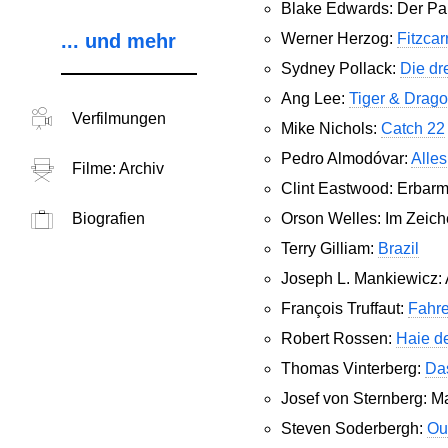
Blake Edwards: Der P
... und mehr
Werner Herzog:
Fitzcar
Sydney Pollack:
Die dr
Ang Lee:
Tiger & Drag
Verfilmungen
Mike Nichols:
Catch 22
Pedro Almodóvar:
Alles
Filme: Archiv
Clint Eastwood: Erba
Biografien
Orson Welles: Im Zei
Terry Gilliam:
Brazil
Joseph L. Mankiewicz: 
François Truffaut:
Fahre
Robert Rossen:
Haie d
Thomas Vinterberg:
Da
Josef von Sternberg: M
Steven Soderbergh:
Out