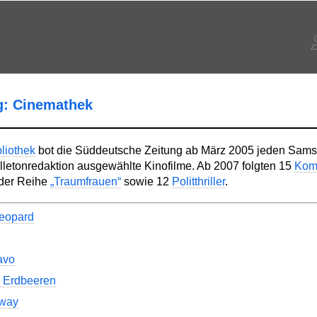
g: Cinemathek
liothek
bot die Süddeutsche Zeitung ab März 2005 jeden Sams
lletonredaktion ausgewählte Kinofilme. Ab 2007 folgten 15
Kom
der Reihe
„Traumfrauen“
sowie 12
Politthriller
.
eopard
avo
 Erdbeeren
hway