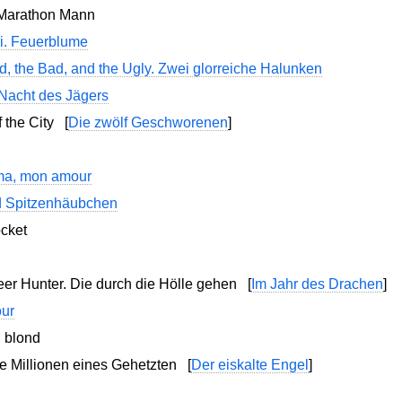
 Marathon Mann
i. Feuerblume
, the Bad, and the Ugly. Zwei glorreiche Halunken
Nacht des Jägers
f the City
[
Die zwölf Geschworenen
]
ma, mon amour
d Spitzenhäubchen
cket
eer Hunter. Die durch die Hölle gehen
[
Im Jahr des Drachen
]
our
n blond
Die Millionen eines Gehetzten
[
Der eiskalte Engel
]