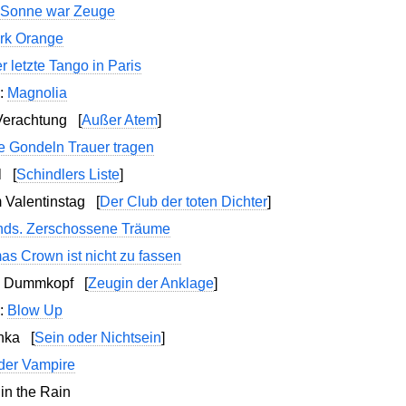
 Sonne war Zeuge
rk Orange
r letzte Tango in Paris
:
Magnolia
 Verachtung
[
Außer Atem
]
 Gondeln Trauer tragen
ll
[
Schindlers Liste
]
m Valentinstag
[
Der Club der toten Dichter
]
nds. Zerschossene Träume
s Crown ist nicht zu fassen
ch, Dummkopf
[
Zeugin der Anklage
]
i:
Blow Up
schka
[
Sein oder Nichtsein
]
der Vampire
in the Rain