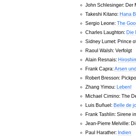
John Schlesinger: Der
Takeshi Kitano:
Hana B
Sergio Leone:
The Good
Charles Laughton:
Die 
Sidney Lumet: Prince o
Raoul Walsh: Verfolgt
Alain Resnais:
Hiroshi
Frank Capra:
Arsen un
Robert Bresson: Pickpo
Zhang Yimou:
Leben!
Michael Cimino: The D
Luis Buñuel:
Belle de j
Frank Tashlin: Sirene i
Jean-Pierre Melville: 
Paul Harather:
Indien