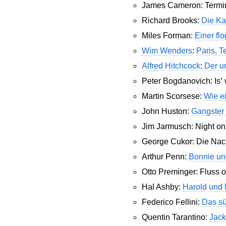
James Cameron: Termina
Richard Brooks:
Die Ka
Miles Forman:
Einer fl
Wim Wenders
:
Paris, T
Alfred Hitchcock
:
Der un
Peter Bogdanovich: Is‘
Martin Scorsese:
Wie ei
John Huston:
Gangster 
Jim Jarmusch: Night on
George Cukor: Die Nac
Arthur Penn:
Bonnie un
Otto Preminger: Fluss 
Hal Ashby:
Harold und
Federico Fellini:
Das s
Quentin Tarantino:
Jack