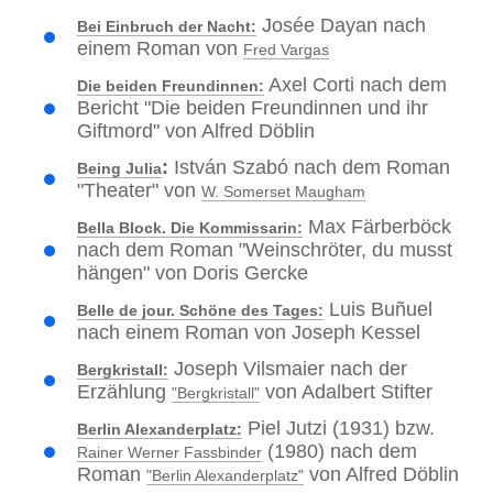
Josée Dayan nach
Bei Einbruch der Nacht:
einem Roman von
Fred Vargas
Axel Corti nach dem
Die beiden Freundinnen:
Bericht "Die beiden Freundinnen und ihr
Giftmord" von Alfred Döblin
:
István Szabó nach dem Roman
Being Julia
"Theater" von
W. Somerset Maugham
Max Färberböck
Bella Block. Die Kommissarin:
nach dem Roman "Weinschröter, du musst
hängen" von Doris Gercke
Luis Buñuel
Belle de jour. Schöne des Tages:
nach einem Roman von Joseph Kessel
Joseph Vilsmaier nach der
Bergkristall:
Erzählung
von Adalbert Stifter
"Bergkristall"
Piel Jutzi (1931) bzw.
Berlin Alexanderplatz:
(1980) nach dem
Rainer Werner Fassbinder
Roman
von Alfred Döblin
"Berlin Alexanderplatz"