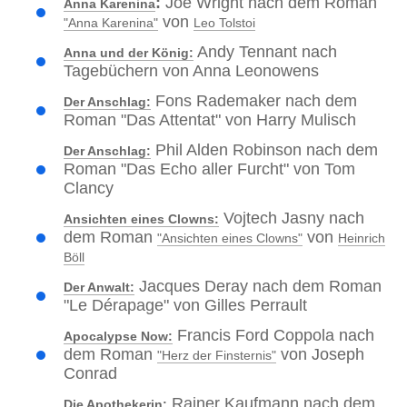
:
Joe Wright nach dem Roman
Anna Karenina
von
"Anna Karenina"
Leo Tolstoi
Andy Tennant nach
Anna und der König:
Tagebüchern von Anna Leonowens
Fons Rademaker nach dem
Der Anschlag:
Roman "Das Attentat" von Harry Mulisch
Phil Alden Robinson nach dem
Der Anschlag:
Roman "Das Echo aller Furcht" von Tom
Clancy
Vojtech Jasny nach
Ansichten eines Clowns:
dem Roman
von
"Ansichten eines Clowns"
Heinrich
Böll
Jacques Deray nach dem Roman
Der Anwalt:
"Le Dérapage" von Gilles Perrault
Francis Ford Coppola nach
Apocalypse Now:
dem Roman
von Joseph
"Herz der Finsternis"
Conrad
Rainer Kaufmann nach dem
Die Apothekerin: