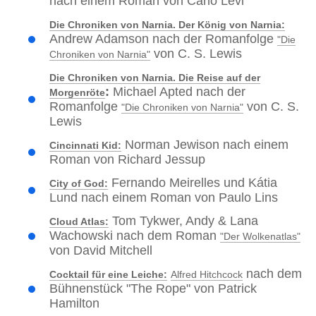
nach einem Roman von Carlo Levi
Die Chroniken von Narnia. Der König von Narnia:
Andrew Adamson nach der Romanfolge
"Die
von C. S. Lewis
Chroniken von Narnia"
Die Chroniken von Narnia. Die Reise auf der
:
Michael Apted nach der
Morgenröte
Romanfolge
von C. S.
"Die Chroniken von Narnia"
Lewis
Norman Jewison nach einem
Cincinnati Kid:
Roman von Richard Jessup
Fernando Meirelles und Kátia
City of God:
Lund nach einem Roman von Paulo Lins
Tom Tykwer, Andy & Lana
Cloud Atlas:
Wachowski nach dem Roman
"Der Wolkenatlas"
von David Mitchell
nach dem
Cocktail für eine Leiche:
Alfred Hitchcock
Bühnenstück "The Rope" von Patrick
Hamilton