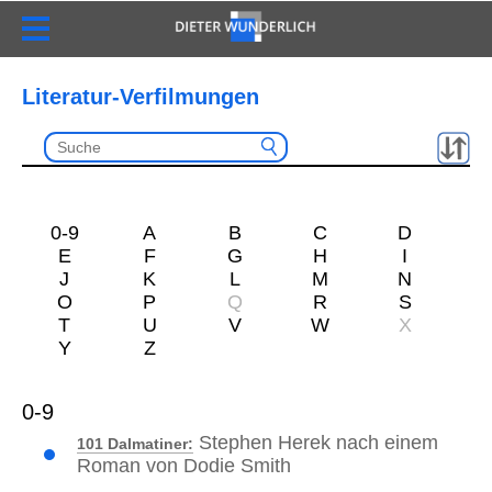
Literatur-Verfilmungen
0-9
A
B
C
D
E
F
G
H
I
J
K
L
M
N
O
P
Q
R
S
T
U
V
W
X
Y
Z
0-9
Stephen Herek nach einem
101 Dalmatiner:
Roman von Dodie Smith