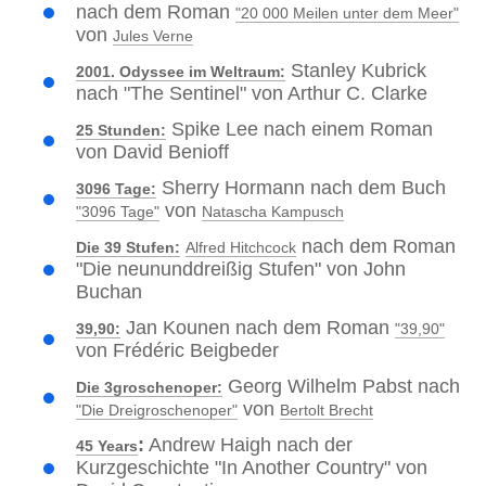
nach dem Roman
"20 000 Meilen unter dem Meer"
von
Jules Verne
Stanley Kubrick
2001. Odyssee im Weltraum:
nach "The Sentinel" von Arthur C. Clarke
Spike Lee nach einem Roman
25 Stunden:
von David Benioff
Sherry Hormann nach dem Buch
3096 Tage:
von
"3096 Tage"
Natascha Kampusch
nach dem Roman
Die 39 Stufen:
Alfred Hitchcock
"Die neununddreißig Stufen" von John
Buchan
Jan Kounen nach dem Roman
39,90:
"39,90"
von Frédéric Beigbeder
Georg Wilhelm Pabst nach
Die 3groschenoper:
von
"Die Dreigroschenoper"
Bertolt Brecht
:
Andrew Haigh nach der
45 Years
Kurzgeschichte "In Another Country" von