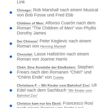
Link
Rob Marshall nach einem Musical
Chicago:
von Bob Fosse und Fred Ebb
Alfonso Cuarón nach dem
Children of Men:
Roman "The Children of Men" von Phyllis
Dorothy James
:
Peter Keglevic nach einem
Der Chinese
Roman von
Henning Mankell
Lasse Hallström nach einem
Chocolat:
Roman von Joanne Harris
Stephen
Chéri. Eine Komödie der Eitelkeiten:
Frears nach den Romanen "Chéri" und
"Chéris Ende" von
Colette
:
Uli
Christiane F. – Wir Kinder vom Bahnhof Zoo
Edel nach dem Sachbuch
"Wir Kinder vom
Bahnhof Zoo"
Francesco Rosi
Christus kam nur bis Eboli: