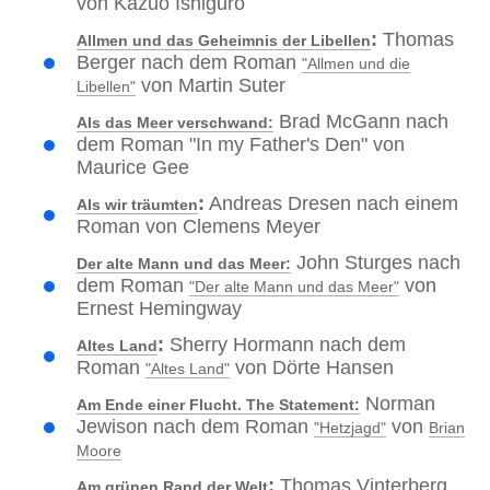
von Kazuo Ishiguro
:
Thomas
Allmen und das Geheimnis der Libellen
Berger nach dem Roman
"Allmen und die
von Martin Suter
Libellen"
Brad McGann nach
Als das Meer verschwand:
dem Roman "In my Father's Den" von
Maurice Gee
:
Andreas Dresen nach einem
Als wir träumten
Roman von Clemens Meyer
John Sturges nach
Der alte Mann und das Meer:
dem Roman
von
"Der alte Mann und das Meer"
Ernest Hemingway
:
Sherry Hormann nach dem
Altes Land
Roman
von Dörte Hansen
"Altes Land"
Norman
Am Ende einer Flucht. The Statement:
Jewison nach dem Roman
von
"Hetzjagd"
Brian
Moore
:
Thomas Vinterberg
Am grünen Rand der Welt