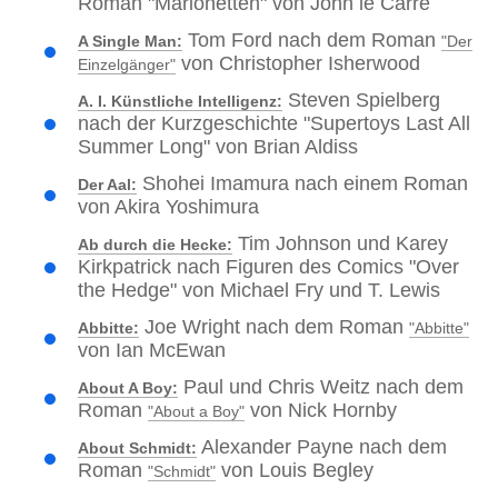
Roman "Marionetten" von John le Carré
Tom Ford nach dem Roman
A Single Man:
"Der
von Christopher Isherwood
Einzelgänger"
Steven Spielberg
A. I. Künstliche Intelligenz:
nach der Kurzgeschichte "Supertoys Last All
Summer Long" von Brian Aldiss
Shohei Imamura nach einem Roman
Der Aal:
von Akira Yoshimura
Tim Johnson und Karey
Ab durch die Hecke:
Kirkpatrick nach Figuren des Comics "Over
the Hedge" von Michael Fry und T. Lewis
Joe Wright nach dem Roman
Abbitte:
"Abbitte"
von Ian McEwan
Paul und Chris Weitz nach dem
About A Boy:
Roman
von Nick Hornby
"About a Boy"
Alexander Payne nach dem
About Schmidt:
Roman
von Louis Begley
"Schmidt"