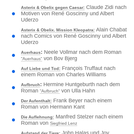
Claude Zidi nach
Asterix & Obelix gegen Caesar:
Motiven von René Goscinny und Albert
Uderzo
Alain Chabat
Asterix & Obelix. Mission Kleopatra:
nach Comics von René Goscinny und Albert
Uderzo
:
Neele Vollmar nach dem Roman
Auerhaus
von Bov Bjerg
"Auerhaus"
François Truffaut nach
Auf Liebe und Tod:
einem Roman von Charles Williams
:
Hermine Huntgeburth nach dem
Aufbruch
Roman
von Ulla Hahn
"Aufbruch"
Frank Beyer nach einem
Der Aufenthalt:
Roman von Hermann Kant
Manfred Stelzer nach einem
Die Auflehnung:
Roman von
Siegfried Lenz
John Halas und Joy
Aufstand der Tiere: