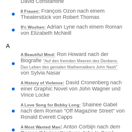
David Constantine
François Ozon nach einem
8 Frauen:
Theaterstück von Robert Thomas
Adrian Lyne nach einem Roman
9½ Wochen:
von Elizabeth McNeill
A
Ron Howard nach der
A Beautiful Mind:
Biografie
"Auf den fremden Meeren des Denkens.
Das Leben des genialen Mathematikers John Nash"
von Sylvia Nasar
David Cronenberg nach
A History of Violence:
einer Graphic Novel von John Wagner und
Vince Locke
Shainee Gabel
A Love Song for Bobby Long:
nach dem Roman "Off Magazine Street" von
Ronald Everett Capps
:
Anton Corbijn nach dem
A Most Wanted Man