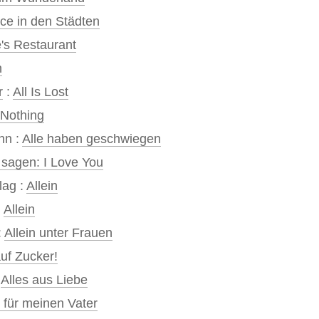
ice in den Städten
e's Restaurant
n
r
:
All Is Lost
r Nothing
nn :
Alle haben geschwiegen
 sagen: I Love You
ag :
Allein
:
Allein
:
Allein unter Frauen
auf Zucker!
:
Alles aus Liebe
s für meinen Vater