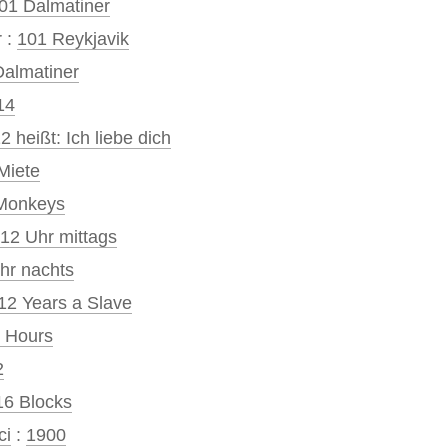
01 Dalmatiner
 :
101 Reykjavik
Dalmatiner
14
2 heißt: Ich liebe dich
Miete
Monkeys
12 Uhr mittags
hr nachts
12 Years a Slave
 Hours
2
16 Blocks
ci
:
1900