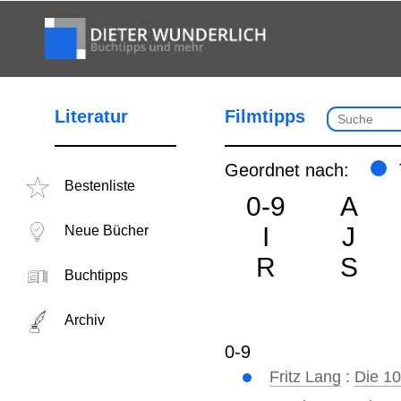
Literatur
Filmtipps
Geordnet nach:
Bestenliste
0-9
A
I
J
Neue Bücher
R
S
Buchtipps
Archiv
0-9
Fritz Lang
:
Die 1