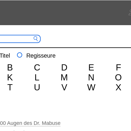
Titel
Regisseure
B
C
D
E
F
K
L
M
N
O
T
U
V
W
X
000 Augen des Dr. Mabuse