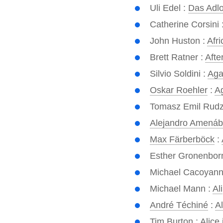
Uli Edel :
Das Adl
Catherine Corsini 
John Huston :
Afr
Brett Ratner :
Afte
Silvio Soldini :
Aga
Oskar Roehler
:
A
Tomasz Emil Rudz
Alejandro Amenáb
Max Färberböck
:
Esther Gronenbor
Michael Cacoyann
Michael Mann :
Ali
André Téchiné
:
Al
Tim Burton
:
Alice