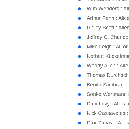
Wim Wenders :
Al
Arthur Penn :
Alic
Ridley Scott :
Alie
Jeffrey C. Chando
Mike Leigh :
All o
Norbert Kückelma
Woody Allen
:
Alle
Thomas Durchschl
Benito Zambrano 
Sönke Wortmann 
Dani Levy :
Alles 
Nick Cassavetes 
Dror Zahavi :
Alle