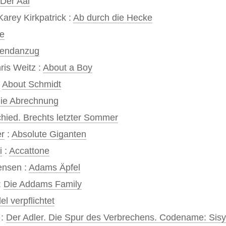
Der Aal
arey Kirkpatrick :
Ab durch die Hecke
te
endanzug
ris Weitz :
About a Boy
:
About Schmidt
ie Abrechnung
hied. Brechts letzter Sommer
er
:
Absolute Giganten
i
:
Accattone
ensen :
Adams Äpfel
:
Die Addams Family
el verpflichtet
 :
Der Adler. Die Spur des Verbrechens. Codename: Sis