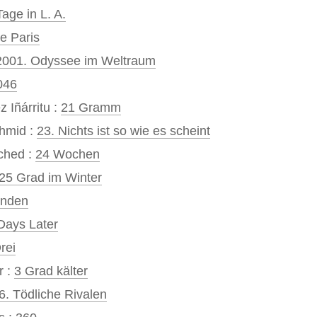
Tage in L. A.
e Paris
2001. Odyssee im Weltraum
046
 Iñárritu :
21 Gramm
hmid :
23. Nichts ist so wie es scheint
ched :
24 Wochen
25 Grad im Winter
unden
Days Later
Drei
r :
3 Grad kälter
6. Tödliche Rivalen