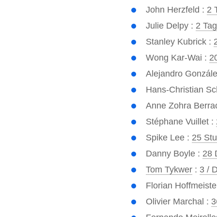
John Herzfeld :
2 
Julie Delpy :
2 Tag
Stanley Kubrick :
Wong Kar-Wai :
2
Alejandro González
Hans-Christian Sc
Anne Zohra Berra
Stéphane Vuillet :
Spike Lee :
25 St
Danny Boyle :
28 
Tom Tykwer
:
3 / 
Florian Hoffmeiste
Olivier Marchal :
3