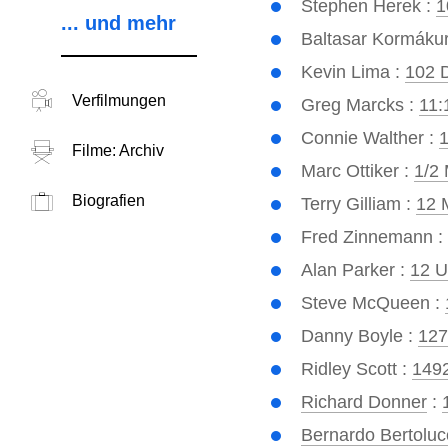
Stephen Herek :
1
... und mehr
Baltasar Kormákur
Kevin Lima :
102 
Verfilmungen
Greg Marcks :
11:
Connie Walther :
1
Filme: Archiv
Marc Ottiker :
1/2 
Biografien
Terry Gilliam :
12 
Fred Zinnemann :
Alan Parker :
12 U
Steve McQueen :
Danny Boyle :
127
Ridley Scott :
149
Richard Donner
:
Bernardo Bertoluc