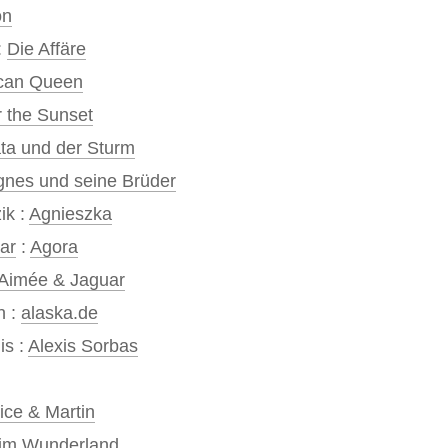
on
:
Die Affäre
ican Queen
r the Sunset
ta und der Sturm
gnes und seine Brüder
ik :
Agnieszka
ar
:
Agora
Aimée & Jaguar
n :
alaska.de
is :
Alexis Sorbas
ice & Martin
 im Wunderland