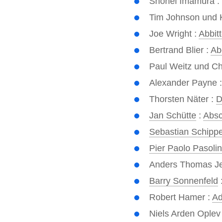
Shohei Imamura :
Tim Johnson und K
Joe Wright :
Abbit
Bertrand Blier :
Ab
Paul Weitz und Ch
Alexander Payne 
Thorsten Näter :
D
Jan Schütte
:
Absc
Sebastian Schipp
Pier Paolo Pasolin
Anders Thomas J
Barry Sonnenfeld
Robert Hamer :
Ad
Niels Arden Oplev