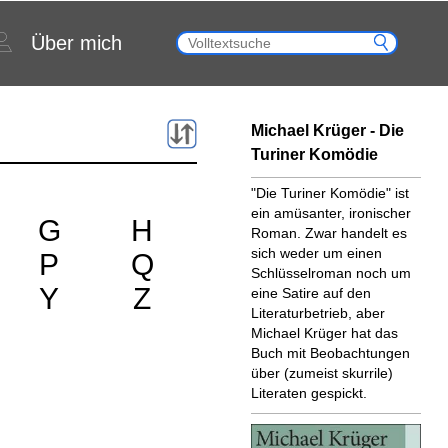
Über mich
Michael Krüger - Die
Turiner Komödie
"Die Turiner Komödie" ist
ein amüsanter, ironischer
G
H
Roman. Zwar handelt es
sich weder um einen
P
Q
Schlüsselroman noch um
Y
Z
eine Satire auf den
Literaturbetrieb, aber
Michael Krüger hat das
Buch mit Beobachtungen
über (zumeist skurrile)
Literaten gespickt.