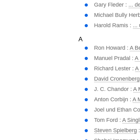
Gary Fleder :
... 
Michael Bully Herb
Harold Ramis :
...
A
Ron Howard :
A Be
Manuel Pradal :
A
Richard Lester :
A
David Cronenberg
J. C. Chandor :
A 
Anton Corbijn :
A 
Joel und Ethan C
Tom Ford :
A Sing
Steven Spielberg