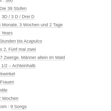
s :
360
Die 39 Stufen
:
3D / 3 D / Drei D
4 Monate, 3 Wochen und 2 Tage
 Years
Stunden bis Acapulco
 x 2. Fünf mal zwei
7 Zwerge. Männer allein im Wald
 1/2 – Achteinhalb
ckwinkel
 Frauen
Mile
2 Wochen
tom :
9 Songs