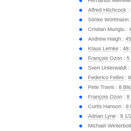
Fernando Meirelle
Alfred Hitchcock
:
Sönke Wortmann 
Cristian Mungiu :
Andrew Haigh :
45
Klaus Lemke
:
48 
François Ozon
:
5
Sven Unterwaldt :
Federico Fellini
:
8
Pete Travis :
8 Bli
François Ozon
:
8
Curtis Hanson :
8 
Adrian Lyne
:
9 1/
Michael Winterbot