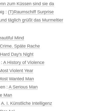
denn zum Küssen sind sie da
ig :
(T)Raumschiff Surprise
 und täglich grüßt das Murmeltier
autiful Mind
 Crime. Späte Rache
 Hard Day's Night
:
A History of Violence
Most Violent Year
Most Wanted Man
oen :
A Serious Man
le Man
:
A. I. Künstliche Intelligenz